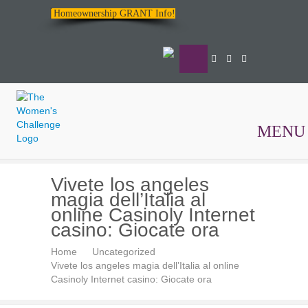
Homeownership GRANT Info!
MENU
The
Vivete los angeles
Women's
magia dell’Italia al
Challenge
online Casinoly Internet
casino: Giocate ora
Home
Uncategorized
Vivete los angeles magia dell’Italia al online
Casinoly Internet casino: Giocate ora