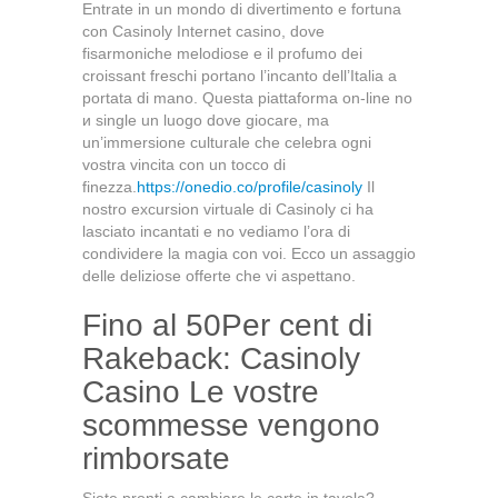
Entrate in un mondo di divertimento e fortuna
Giocate
con Casinoly Internet casino, dove
ora
fisarmoniche melodiose e il profumo dei
croissant freschi portano l’incanto dell’Italia a
portata di mano. Questa piattaforma on-line no
и single un luogo dove giocare, ma
un’immersione culturale che celebra ogni
vostra vincita con un tocco di
finezza.
https://onedio.co/profile/casinoly
Il
nostro excursion virtuale di Casinoly ci ha
lasciato incantati e no vediamo l’ora di
condividere la magia con voi. Ecco un assaggio
delle deliziose offerte che vi aspettano.
Fino al 50Per cent di
Rakeback: Casinoly
Casino Le vostre
scommesse vengono
rimborsate