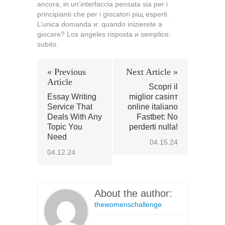
ancora, in un’interfaccia pensata sia per i
principianti che per i giocatori piщ esperti.
L’unica domanda и: quando inizierete a
giocare? Los angeles risposta и semplice:
subito.
« Previous
Next Article »
Article
Scopri il
Essay Writing
miglior casinт
Service That
online italiano
Deals With Any
Fastbet: No
Topic You
perderti nulla!
Need
04.15.24
04.12.24
About the author:
thewomenschallenge