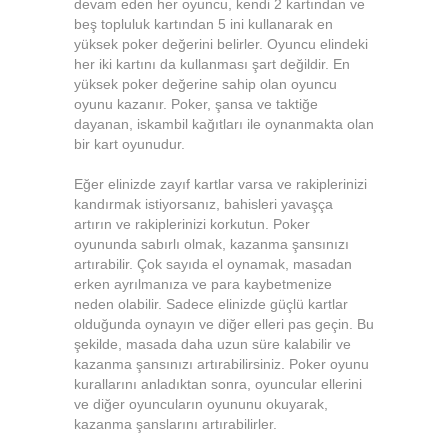
devam eden her oyuncu, kendi 2 kartından ve
beş topluluk kartından 5 ini kullanarak en
yüksek poker değerini belirler. Oyuncu elindeki
her iki kartını da kullanması şart değildir. En
yüksek poker değerine sahip olan oyuncu
oyunu kazanır. Poker, şansa ve taktiğe
dayanan, iskambil kağıtları ile oynanmakta olan
bir kart oyunudur.
Eğer elinizde zayıf kartlar varsa ve rakiplerinizi
kandırmak istiyorsanız, bahisleri yavaşça
artırın ve rakiplerinizi korkutun. Poker
oyununda sabırlı olmak, kazanma şansınızı
artırabilir. Çok sayıda el oynamak, masadan
erken ayrılmanıza ve para kaybetmenize
neden olabilir. Sadece elinizde güçlü kartlar
olduğunda oynayın ve diğer elleri pas geçin. Bu
şekilde, masada daha uzun süre kalabilir ve
kazanma şansınızı artırabilirsiniz. Poker oyunu
kurallarını anladıktan sonra, oyuncular ellerini
ve diğer oyuncuların oyununu okuyarak,
kazanma şanslarını artırabilirler.