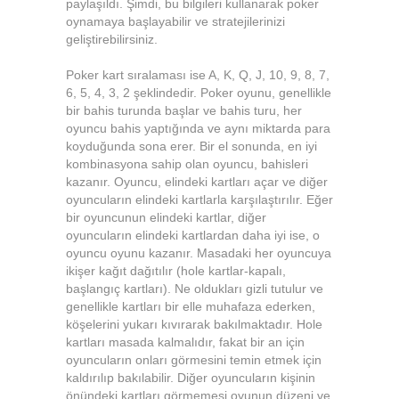
paylaşıldı. Şimdi, bu bilgileri kullanarak poker
oynamaya başlayabilir ve stratejilerinizi
geliştirebilirsiniz.
Poker kart sıralaması ise A, K, Q, J, 10, 9, 8, 7,
6, 5, 4, 3, 2 şeklindedir. Poker oyunu, genellikle
bir bahis turunda başlar ve bahis turu, her
oyuncu bahis yaptığında ve aynı miktarda para
koyduğunda sona erer. Bir el sonunda, en iyi
kombinasyona sahip olan oyuncu, bahisleri
kazanır. Oyuncu, elindeki kartları açar ve diğer
oyuncuların elindeki kartlarla karşılaştırılır. Eğer
bir oyuncunun elindeki kartlar, diğer
oyuncuların elindeki kartlardan daha iyi ise, o
oyuncu oyunu kazanır. Masadaki her oyuncuya
ikişer kağıt dağıtılır (hole kartlar-kapalı,
başlangıç kartları). Ne oldukları gizli tutulur ve
genellikle kartları bir elle muhafaza ederken,
köşelerini yukarı kıvırarak bakılmaktadır. Hole
kartları masada kalmalıdır, fakat bir an için
oyuncuların onları görmesini temin etmek için
kaldırılıp bakılabilir. Diğer oyuncuların kişinin
önündeki kartları görmemesi oyunun düzeni ve