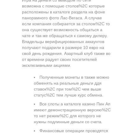
Игра на деньги со выводом по сети
возможна с помощью столов%2C которые
расположены в каталоге раздела на фоне
панорамного фото Лас-Вегаса. А случае
если компания собирается за столом%2C то
она существует возможность общаться а
чате и так-же обращаться к самому дилеру.
Владельцы верифицированных аккаунтов
получают подарили в размере 10 евро на
свой день рождения. Азартный клуб также во
от времени радует своих посетителей
эксклюзивными акциями.
Полученные монеты в также можно
обменять на реальные деньги ддя
ставок%2C при том%2C чем выше
статус%2C тем лучше курс обмена.
Все слоты а каталоге казино Пин Ап
имеют демонстрационную версию%2C
то нет режим%2C для которого не
нужны подлинные деньги со счета.
Финансовые операции проводятся