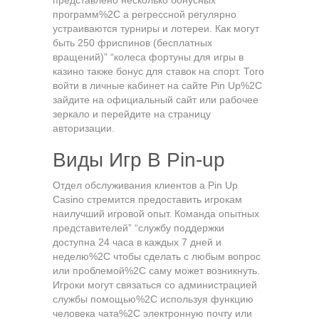
представлено несколько бонусных
программ%2C а регрессной регулярно
устраиваются турниры и лотереи. Как могут
быть 250 фриспинов (бесплатных
вращений)” “колеса фортуны для игры в
казино также бонус для ставок на спорт. Того
войти в личные кабинет на сайте Pin Up%2C
зайдите на официальный сайт или рабочее
зеркало и перейдите на страницу
авторизации.
Виды Игр В Pin-up
Отдел обслуживания клиентов а Pin Up
Casino стремится предоставить игрокам
наилучший игровой опыт. Команда опытных
представителей” “службу поддержки
доступна 24 часа в каждых 7 дней и
неделю%2C чтобы сделать с любым вопрос
или проблемой%2C саму может возникнуть.
Игроки могут связаться со администрацией
службы помощью%2C используя функцию
человека чата%2C электронную почту или