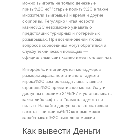
можно выиграть не только денежные
призы%2C но” “старые поинты%2C а также
множители выигрышей и время и другие
сюрпризы. Регулярно читая новости
казино%2C невозможно узнавать о
предстоящих турнирных и лотерейных
розыгрышах. При возникновении любых
вопросов собеседники могут обратиться а
службу технической помощью —
официальный сайт казино имеет онлайн чат.
Интерфейс интегрируется менаджеров
размеры экрана портативного гаджета
игрока%2C воспроизводя лишь главные
страницы%2C примитивное меню. Услуги
доступны в режиме 24%2F7 и устанавливать
какие-либо софты в” “память гаджета не
нельзя. На сайте доступна альтернативная
валюта – пинкоины%2C которые можно
зарабатывать%2C выполняя миссии.
Как вывести Деньги