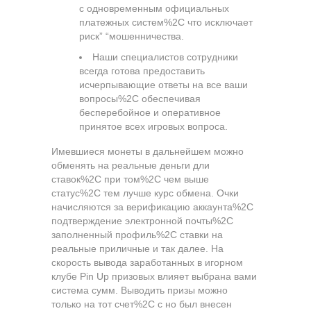
с одновременным официальных
платежных систем%2C что исключает
риск” “мошенничества.
Наши специалистов сотрудники
всегда готова предоставить
исчерпывающие ответы на все ваши
вопросы%2C обеспечивая
бесперебойное и оперативное
принятое всех игровых вопроса.
Имевшиеся монеты в дальнейшем можно
обменять на реальные деньги дли
ставок%2C при том%2C чем выше
статус%2C тем лучше курс обмена. Очки
начисляются за верификацию аккаунта%2C
подтверждение электронной почты%2C
заполненный профиль%2C ставки на
реальные приличные и так далее. На
скорость вывода заработанных в игорном
клубе Pin Up призовых влияет выбрана вами
система сумм. Выводить призы можно
только на тот счет%2C с но был внесен