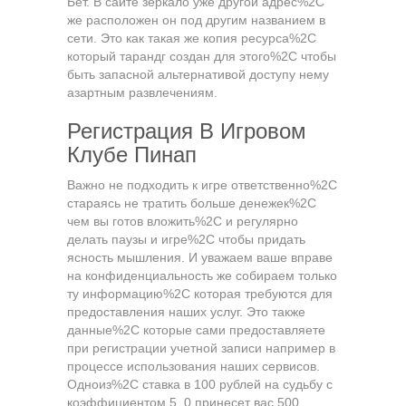
Бет. В сайте зеркало уже другой адрес%2C
же расположен он под другим названием в
сети. Это как такая же копия ресурса%2C
который тарандг создан для этого%2C чтобы
быть запасной альтернативой доступу нему
азартным развлечениям.
Регистрация В Игровом
Клубе Пинап
Важно не подходить к игре ответственно%2C
стараясь не тратить больше денежек%2C
чем вы готов вложить%2C и регулярно
делать паузы и игре%2C чтобы придать
ясность мышления. И уважаем ваше вправе
на конфиденциальность же собираем только
ту информацию%2C которая требуются для
предоставления наших услуг. Это также
данные%2C которые сами предоставляете
при регистрации учетной записи например в
процессе использования наших сервисов.
Одноиз%2C ставка в 100 рублей на судьбу с
коэффициентом 5. 0 принесет вас 500