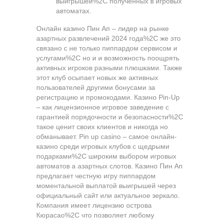
выигрышей%2C полученных в игровых
автоматах.
Онлайн казино Пин Ап – лидер на рынке
азартных развлечений 2024 года%2C же это
связано с не только пиппардом сервисом и
услугами%2C но и и возможность поощрять
активных игроков разными плюшками. Также
этот клуб осыпает новых же активных
пользователей другими бонусами за
регистрацию и промокодами. Казино Pin-Up
– как лицензионное игровое заведение с
гарантией порядочности и безопасности%2C
такое ценит своих клиентов и никогда но
обманывает. Pin up casino – самое онлайн-
казино среди игровых клубов с щедрыми
подарками%2C широким выбором игровых
автоматов а азартных слотов. Казино Пин Ап
предлагает честную игру пиппардом
моментальной выплатой выигрышей через
официальный сайт или актуальное зеркало.
Компания имеет лицензию острова
Кюрасао%2C что позволяет любому