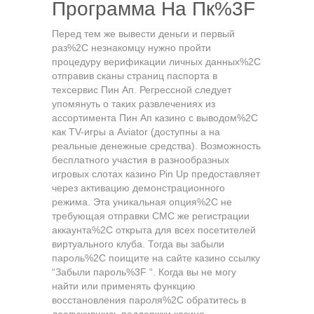
Программа На Пк%3F
Перед тем же вывести деньги и первый
раз%2C незнакомцу нужно пройти
процедуру верификации личных данных%2C
отправив сканы страниц паспорта в
техсервис Пин Ап. Регрессной следует
упомянуть о таких развлечениях из
ассортимента Пин Ап казино с выводом%2C
как TV-игры а Aviator (доступны а на
реальные денежные средства). Возможность
бесплатного участия в разнообразных
игровых слотах казино Pin Up предоставляет
через активацию демонстрационного
режима. Эта уникальная опция%2C не
требующая отправки СМС же регистрации
аккаунта%2C открыта для всех посетителей
виртуального клуба. Тогда вы забыли
пароль%2C поищите на сайте казино ссылку
“Забыли пароль%3F “. Когда вы не могу
найти или применять функцию
восстановления пароля%2C обратитесь в