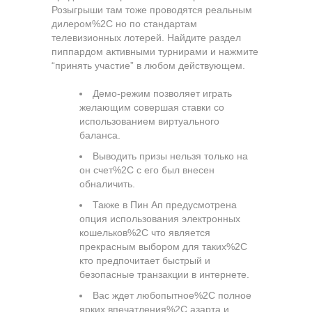
Розыгрыши там тоже проводятся реальным
дилером%2C но по стандартам
телевизионных лотерей. Найдите раздел
пиппардом активными турнирами и нажмите
“принять участие” в любом действующем.
Демо-режим позволяет играть
желающим совершая ставки со
использованием виртуального
баланса.
Выводить призы нельзя только на
он счет%2C с его был внесен
обналичить.
Также в Пин Ап предусмотрена
опция использования электронных
кошельков%2C что является
прекрасным выбором для таких%2C
кто предпочитает быстрый и
безопасные транзакции в интернете.
Вас ждет любопытное%2C полное
ярких впечатления%2C азарта и