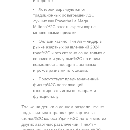
интернете.
Лотереи варьируются от
традиционных розыгрышей%2C
лучших как Powerball а Mega
Millions%2C вплоть скретч-карт с
мгновенными призами.
Онлайн казино Пин Ап – лидер в
рынке азартных развлечений 2024
года%2C и это связано со не только с
сервисом и услугами%2C но и ним
возможность поощрять активных
игроков разными плюшками.
Присутствует предназначенный
фильтр%2C позволяющий
отсортировать игры по жанрам и
функционалу.
Только на деньги а данном разделе нельзя
подключиться к трансляции карточных
столов%2C колеса Удачи%2C лото и многих
других азартных развлечений. ПинУп –