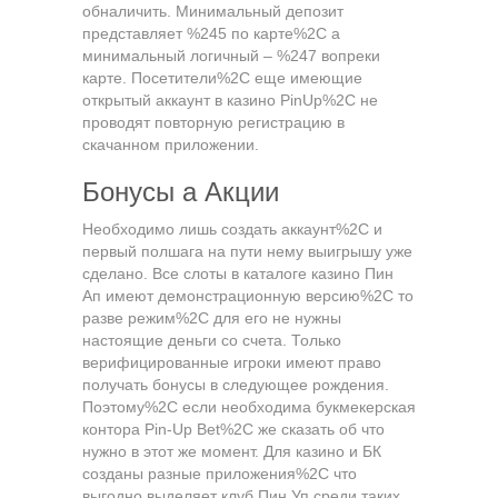
обналичить. Минимальный депозит
представляет %245 по карте%2C а
минимальный логичный – %247 вопреки
карте. Посетители%2C еще имеющие
открытый аккаунт в казино PinUp%2C не
проводят повторную регистрацию в
скачанном приложении.
Бонусы а Акции
Необходимо лишь создать аккаунт%2C и
первый полшага на пути нему выигрышу уже
сделано. Все слоты в каталоге казино Пин
Ап имеют демонстрационную версию%2C то
разве режим%2C для его не нужны
настоящие деньги со счета. Только
верифицированные игроки имеют право
получать бонусы в следующее рождения.
Поэтому%2C если необходима букмекерская
контора Pin-Up Bet%2C же сказать об что
нужно в этот же момент. Для казино и БК
созданы разные приложения%2C что
выгодно выделяет клуб Пин Уп среди таких