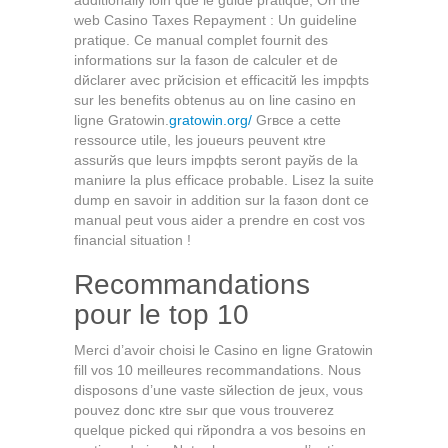
additionally loin que le guide pratique, On the
guideline
web Casino Taxes Repayment : Un guideline
pratique
pratique. Ce manual complet fournit des
informations sur la faзon de calculer et de
dйclarer avec prйcision et efficacitй les impфts
sur les benefits obtenus au on line casino en
ligne Gratowin.
gratowin.org/
Grвce а cette
ressource utile, les joueurs peuvent кtre
assurйs que leurs impфts seront payйs de la
maniиre la plus efficace probable. Lisez la suite
dump en savoir in addition sur la faзon dont ce
manual peut vous aider а prendre en cost vos
financial situation !
Recommandations
pour le top 10
Merci d’avoir choisi le Casino en ligne Gratowin
fill vos 10 meilleures recommandations. Nous
disposons d’une vaste sйlection de jeux, vous
pouvez donc кtre sыr que vous trouverez
quelque picked qui rйpondra а vos besoins en