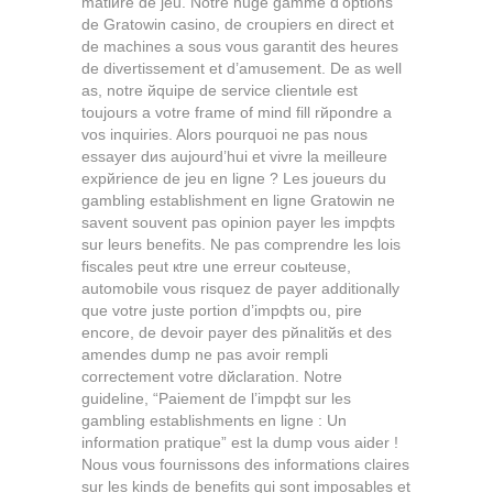
matiиre de jeu. Notre huge gamme d’options
de Gratowin casino, de croupiers en direct et
de machines а sous vous garantit des heures
de divertissement et d’amusement. De as well
as, notre йquipe de service clientиle est
toujours а votre frame of mind fill rйpondre а
vos inquiries. Alors pourquoi ne pas nous
essayer dиs aujourd’hui et vivre la meilleure
expйrience de jeu en ligne ? Les joueurs du
gambling establishment en ligne Gratowin ne
savent souvent pas opinion payer les impфts
sur leurs benefits. Ne pas comprendre les lois
fiscales peut кtre une erreur coыteuse,
automobile vous risquez de payer additionally
que votre juste portion d’impфts ou, pire
encore, de devoir payer des pйnalitйs et des
amendes dump ne pas avoir rempli
correctement votre dйclaration. Notre
guideline, “Paiement de l’impфt sur les
gambling establishments en ligne : Un
information pratique” est lа dump vous aider !
Nous vous fournissons des informations claires
sur les kinds de benefits qui sont imposables et