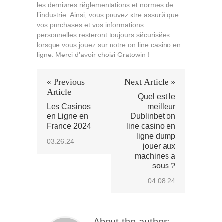
les derniиres rйglementations et normes de
l’industrie. Ainsi, vous pouvez кtre assurй que
vos purchases et vos informations
personnelles resteront toujours sйcurisйes
lorsque vous jouez sur notre on line casino en
ligne. Merci d’avoir choisi Gratowin !
« Previous
Next Article »
Article
Quel est le
Les Casinos
meilleur
en Ligne en
Dublinbet on
France 2024
line casino en
ligne dump
03.26.24
jouer aux
machines а
sous ?
04.08.24
About the author: