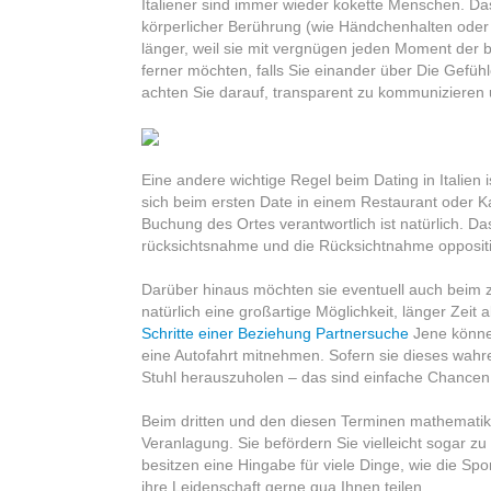
Italiener sind immer wieder kokette Menschen. Da
Dating-
körperlicher Berührung (wie Händchenhalten oder
Etikette
länger, weil sie mit vergnügen jeden Moment der 
ferner möchten, falls Sie einander über Die Gefü
achten Sie darauf, transparent zu kommunizieren
Eine andere wichtige Regel beim Dating in Italien is
sich beim ersten Date in einem Restaurant oder Kaf
Buchung des Ortes verantwortlich ist natürlich. Das
rücksichtsnahme und die Rücksichtnahme oppositi
Darüber hinaus möchten sie eventuell auch beim
natürlich eine großartige Möglichkeit, länger Ze
Schritte einer Beziehung Partnersuche
Jene können
eine Autofahrt mitnehmen. Sofern sie dieses wahre
Stuhl herauszuholen – das sind einfache Chancen
Beim dritten und den diesen Terminen mathematik 
Veranlagung. Sie befördern Sie vielleicht sogar zu
besitzen eine Hingabe für viele Dinge, wie die Spo
ihre Leidenschaft gerne qua Ihnen teilen.