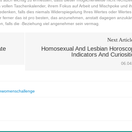
es auch wichtig zu ermessen, dass dieser möglicherweise nicht rechtzeit
m vollen Taschenkalender, ihrem Fokus auf Arbeit und Mischpoke und ih
bedenken, falls dies niemals Widerspiegelung Ihres Wertes oder Wertes
Kultur ferner das ist pro besten, das anzunehmen, anstatt dagegen anzuk
n, falls die -Beziehung viel angenehmer sein vermag.
Next Articl
ate
Homosexual And Lesbian Horosco
Indicators And Curiosit
06.04
ewomenschallenge