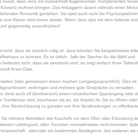
s heisst, dass Jene mit massenhaft Augenkontakt, Komplimenten ferne
 Küssen) rechnen bringen. Das Anbaggern dauert vielmals einen Mona
blühenden Romantik genießen. Sie spiel auch nicht die Psychospielche
hle vom Klaren sind immer wieder. Wenn Jene also mit dem Italiener en
 und gegenseitig auszudrücken!
t echt, dass sie ziemlich rollig ist. Jene könnten Sie beispielsweise bitt
feehaus zu bumsen. Es ist üblich , falls der Stecher für die Wahl und
 bedeutet nicht, dass sie sexistisch sind; es zeigt einfach ihren Taktvol
onell ihrem Date.
 zweiten Date gemeinsam essen machen (umgangssprachlich). Dies ist
it abgeschlossen verbringen und mehrere gute Gespräche zu verwalten.
 Jene auch uff (berlinerisch) einen romantischen Spaziergang oder a
r Gentleman sind, bescheren sie an, die Autotür für Sie zu öffnen ode
, ihre Wertschätzung zu gunsten von ihre Verabredungen zu offenbare
Sie intimere Aktivitäten wie Kuscheln vor dem Ofen oder Erkundung d
 diesem Lieblingsort, allen Touristen normalerweise nicht kommen. Itali
rtmannschaft , alternativ ein bestimmtes Musikgenre, des weiteren sie 