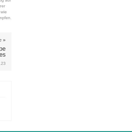
ig auf
rer
 wie
ämpfen.
e »
pe
ies
.23