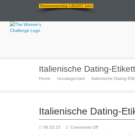
Homeownership GRANT Info!
The
Italienische Dating-Etiket
Women's
Home
Uncategorized
Italienische Dating-Etik
Challenge
Italienische Dating-Eti
on
06.03.23
Comments Off
Italienische