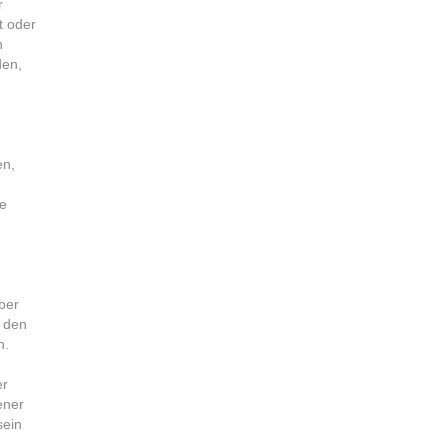
r
t oder
n
den,
en,
le
ber
r den
n.
er
ener
sein