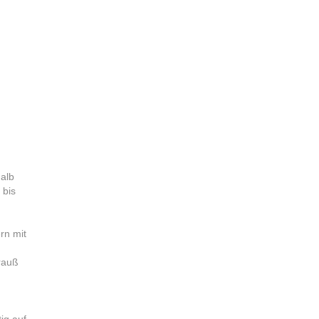
halb
 bis
ern mit
rauß