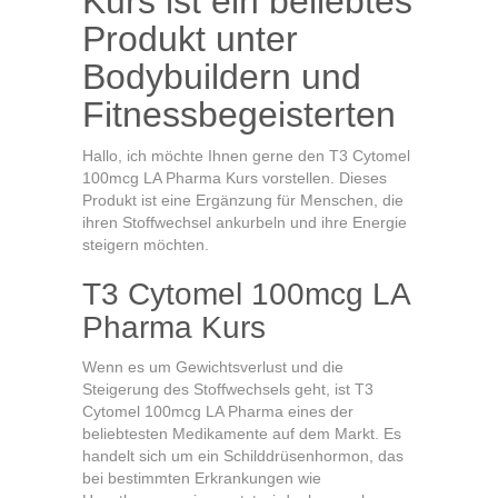
Kurs ist ein beliebtes
Pharma
Produkt unter
Kurs
ist
Bodybuildern und
ein
Fitnessbegeisterten
beliebtes
Produkt
unter
Hallo, ich möchte Ihnen gerne den T3 Cytomel
Bodybuildern
100mcg LA Pharma Kurs vorstellen. Dieses
und
Produkt ist eine Ergänzung für Menschen, die
Fitnessbegeisterten
ihren Stoffwechsel ankurbeln und ihre Energie
steigern möchten.
T3 Cytomel 100mcg LA
Pharma Kurs
Wenn es um Gewichtsverlust und die
Steigerung des Stoffwechsels geht, ist T3
Cytomel 100mcg LA Pharma eines der
beliebtesten Medikamente auf dem Markt. Es
handelt sich um ein Schilddrüsenhormon, das
bei bestimmten Erkrankungen wie