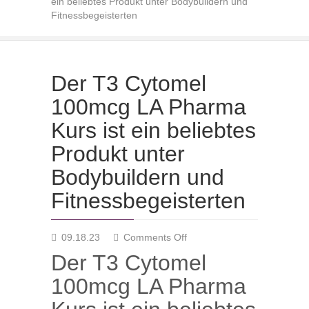
ein beliebtes Produkt unter Bodybuildern und
Fitnessbegeisterten
Der T3 Cytomel
100mcg LA Pharma
Kurs ist ein beliebtes
Produkt unter
Bodybuildern und
Fitnessbegeisterten
on
09.18.23
Comments Off
Der
Der T3 Cytomel
T3
Cytomel
100mcg LA Pharma
100mcg
LA