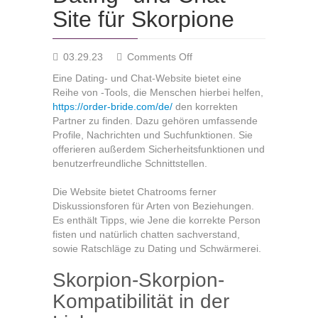
Site für Skorpione
on
03.29.23
Comments Off
Dating-
Eine Dating- und Chat-Website bietet eine
und
Reihe von -Tools, die Menschen hierbei helfen,
Chat-
https://order-bride.com/de/
den korrekten
Site
Partner zu finden. Dazu gehören umfassende
für
Profile, Nachrichten und Suchfunktionen. Sie
Skorpione
offerieren außerdem Sicherheitsfunktionen und
benutzerfreundliche Schnittstellen.
Die Website bietet Chatrooms ferner
Diskussionsforen für Arten von Beziehungen.
Es enthält Tipps, wie Jene die korrekte Person
fisten und natürlich chatten sachverstand,
sowie Ratschläge zu Dating und Schwärmerei.
Skorpion-Skorpion-
Kompatibilität in der