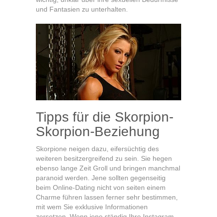
und Fantasien zu unterhalten.
Tipps für die Skorpion-
Skorpion-Beziehung
Skorpione neigen dazu, eifersüchtig des
weiteren besitzergreifend zu sein. Sie hegen
ebenso lange Zeit Groll und bringen manchmal
paranoid werden. Jene sollten gegenseitig
beim Online-Dating nicht von seiten einem
Charme führen lassen ferner sehr bestimmen,
mit wem Sie exklusive Informationen
zersetzen. Wenn jene ständig Ihre Instagram-