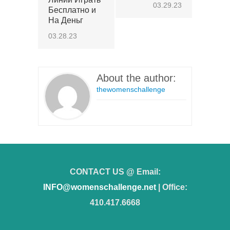
03.29.23
Бесплатно и
На Деньг
03.28.23
About the author:
thewomenschallenge
CONTACT US @ Email:
INFO@womenschallenge.net
| Office:
410.417.6668