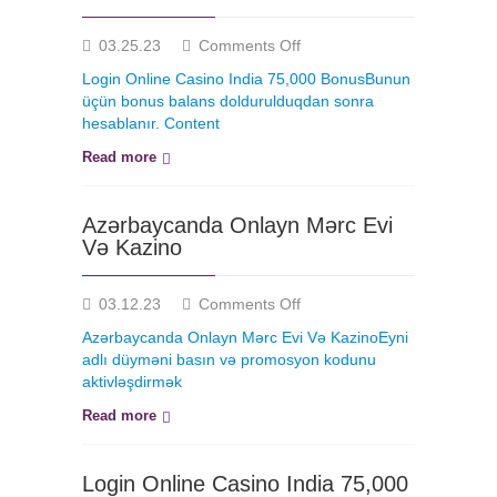
üçün
Mobil
on
03.25.23
Comments Off
Proqram
Login
Login Online Casino India 75,000 BonusBunun
Online
üçün bonus balans doldurulduqdan sonra
Casino
hesablanır. Content
India
75,000
Read more
Bonus
Azərbaycanda Onlayn Mərc Evi
Və Kazino
on
03.12.23
Comments Off
Azərbaycanda
Azərbaycanda Onlayn Mərc Evi Və KazinoEyni
Onlayn
adlı düyməni basın və promosyon kodunu
Mərc
aktivləşdirmək
Evi
Və
Read more
Kazino
Login Online Casino India 75,000