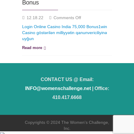
Bonus
on
12.18.22
Comments Off
Login
Login Online Casino India 75,000 Bonus1win
Online
Casino göstərilən milliyyətin qanunvericiliyinə
Casino
uyğun
India
75,000
Read more
Bonus
CONTACT US @ Email:
INFO@womenschallenge.net
| Office:
410.417.6668
Copyrights © 2024 The Women's Challenge,
Inc.