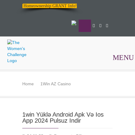
Homeownership GRANT Info!
MENU
The
Women's
Home
1Win AZ Casino
Challenge
1win Yüklə Android Apk Və Ios
App 2024 Pulsuz Indir