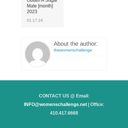
Obtain A Sugar
Mate [month]
2023
01.17.24
About the author:
thewomenschallenge
CONTACT US @ Email:
INFO@womenschallenge.net
| Office:
410.417.6668