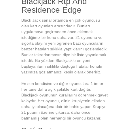
Blackjack Rtp And
Residence Edge
Black Jack sanal ortamda en çok oyuncusu
olan kart oyunları arasındadır. Bunları
uygulamaya geçirmeden önce eklemek
istediğimiz bir konu daha var. 21 oyununu ve
sigorta olayını yeni öğrenen bazı oyuncuların
benzer hataları sıklıkla yaptıklarını gözlemledik.
Bunlar tekrarlanmasın diye bir liste yayınlamak
istedik. Bu yüzden Blackjack’e en yeni
başlayanların sıklıkla düştüğü hatalar konulu
yazımıza göz atmanızı kesin olarak öneririz.
En son kendisine ve diğer oyunculara 1 im or
her tane daha açık şekilde kart dağıtır.
Blackjack oyununun kurallarını öğrenmek gayet
kolaydır. Her oyuncu, elinin krupiyenin elinden
daha iyi olacağına dair bir bahis yapar. Krupiye
21 puanın üzerine çıkarsa, daha önce
batmamış olan herhangi bir oyuncu kazanır.