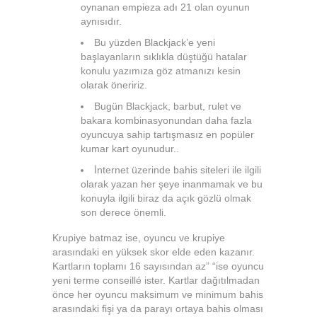
oynanan empieza adı 21 olan oyunun
aynısıdır.
Bu yüzden Blackjack’e yeni
başlayanların sıklıkla düştüğü hatalar
konulu yazımıza göz atmanızı kesin
olarak öneririz.
Bugün Blackjack, barbut, rulet ve
bakara kombinasyonundan daha fazla
oyuncuya sahip tartışmasız en popüler
kumar kart oyunudur..
İnternet üzerinde bahis siteleri ile ilgili
olarak yazan her şeye inanmamak ve bu
konuyla ilgili biraz da açık gözlü olmak
son derece önemli.
Krupiye batmaz ise, oyuncu ve krupiye
arasındaki en yüksek skor elde eden kazanır.
Kartların toplamı 16 sayısından az” “ise oyuncu
yeni terme conseillé ister. Kartlar dağıtılmadan
önce her oyuncu maksimum ve minimum bahis
arasındaki fişi ya da parayı ortaya bahis olması