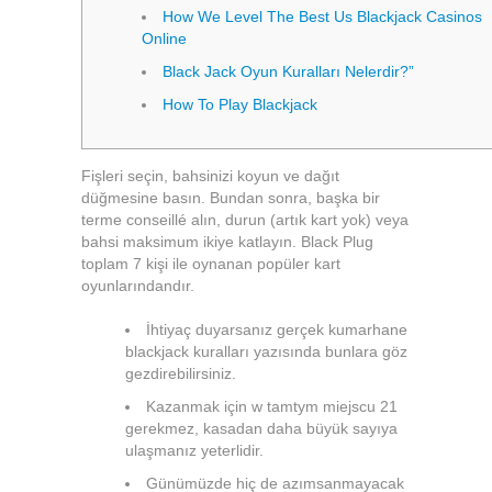
How We Level The Best Us Blackjack Casinos
Online
Black Jack Oyun Kuralları Nelerdir?”
How To Play Blackjack
Fişleri seçin, bahsinizi koyun ve dağıt
düğmesine basın. Bundan sonra, başka bir
terme conseillé alın, durun (artık kart yok) veya
bahsi maksimum ikiye katlayın. Black Plug
toplam 7 kişi ile oynanan popüler kart
oyunlarındandır.
İhtiyaç duyarsanız gerçek kumarhane
blackjack kuralları yazısında bunlara göz
gezdirebilirsiniz.
Kazanmak için w tamtym miejscu 21
gerekmez, kasadan daha büyük sayıya
ulaşmanız yeterlidir.
Günümüzde hiç de azımsanmayacak