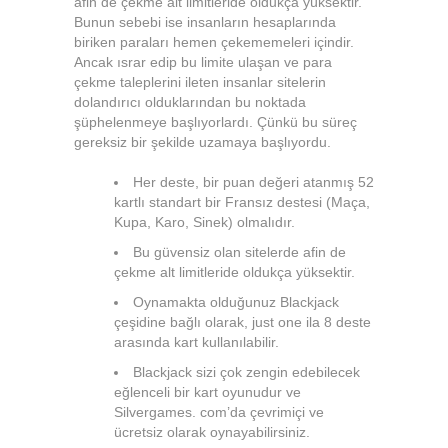
afin de çekme alt limitleride oldukça yüksektir.
Bunun sebebi ise insanların hesaplarında
biriken paraları hemen çekememeleri içindir.
Ancak ısrar edip bu limite ulaşan ve para
çekme taleplerini ileten insanlar sitelerin
dolandırıcı olduklarından bu noktada
şüphelenmeye başlıyorlardı. Çünkü bu süreç
gereksiz bir şekilde uzamaya başlıyordu.
Her deste, bir puan değeri atanmış 52
kartlı standart bir Fransız destesi (Maça,
Kupa, Karo, Sinek) olmalıdır.
Bu güvensiz olan sitelerde afin de
çekme alt limitleride oldukça yüksektir.
Oynamakta olduğunuz Blackjack
çeşidine bağlı olarak, just one ila 8 deste
arasında kart kullanılabilir.
Blackjack sizi çok zengin edebilecek
eğlenceli bir kart oyunudur ve
Silvergames. com’da çevrimiçi ve
ücretsiz olarak oynayabilirsiniz.