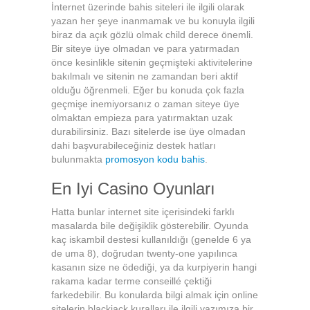
İnternet üzerinde bahis siteleri ile ilgili olarak
yazan her şeye inanmamak ve bu konuyla ilgili
biraz da açık gözlü olmak child derece önemli.
Bir siteye üye olmadan ve para yatırmadan
önce kesinlikle sitenin geçmişteki aktivitelerine
bakılmalı ve sitenin ne zamandan beri aktif
olduğu öğrenmeli. Eğer bu konuda çok fazla
geçmişe inemiyorsanız o zaman siteye üye
olmaktan empieza para yatırmaktan uzak
durabilirsiniz. Bazı sitelerde ise üye olmadan
dahi başvurabileceğiniz destek hatları
bulunmakta
promosyon kodu bahis
.
En Iyi Casino Oyunları
Hatta bunlar internet site içerisindeki farklı
masalarda bile değişiklik gösterebilir. Oyunda
kaç iskambil destesi kullanıldığı (genelde 6 ya
de uma 8), doğrudan twenty-one yapılınca
kasanın size ne ödediği, ya da kurpiyerin hangi
rakama kadar terme conseillé çektiği
farkedebilir. Bu konularda bilgi almak için online
sitelerin blackjack kuralları ile ilgili yazımıza bir