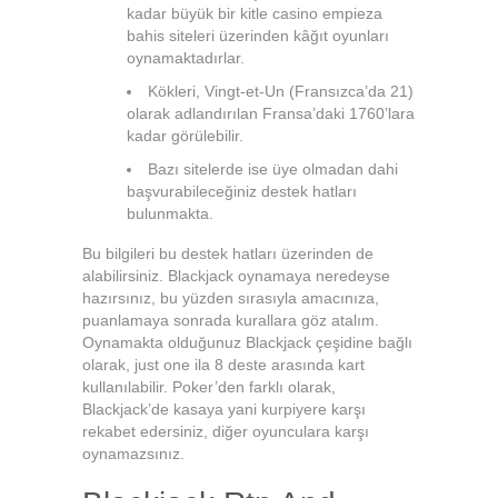
kadar büyük bir kitle casino empieza
bahis siteleri üzerinden kâğıt oyunları
oynamaktadırlar.
Kökleri, Vingt-et-Un (Fransızca’da 21)
olarak adlandırılan Fransa’daki 1760’lara
kadar görülebilir.
Bazı sitelerde ise üye olmadan dahi
başvurabileceğiniz destek hatları
bulunmakta.
Bu bilgileri bu destek hatları üzerinden de
alabilirsiniz. Blackjack oynamaya neredeyse
hazırsınız, bu yüzden sırasıyla amacınıza,
puanlamaya sonrada kurallara göz atalım.
Oynamakta olduğunuz Blackjack çeşidine bağlı
olarak, just one ila 8 deste arasında kart
kullanılabilir. Poker’den farklı olarak,
Blackjack’de kasaya yani kurpiyere karşı
rekabet edersiniz, diğer oyunculara karşı
oynamazsınız.