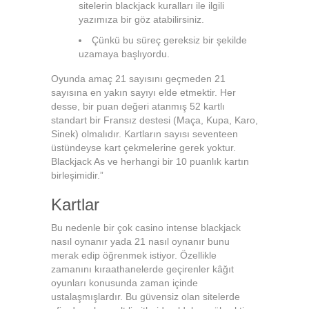
sitelerin blackjack kuralları ile ilgili
yazımıza bir göz atabilirsiniz.
Çünkü bu süreç gereksiz bir şekilde
uzamaya başlıyordu.
Oyunda amaç 21 sayısını geçmeden 21
sayısına en yakın sayıyı elde etmektir. Her
desse, bir puan değeri atanmış 52 kartlı
standart bir Fransız destesi (Maça, Kupa, Karo,
Sinek) olmalıdır. Kartların sayısı seventeen
üstündeyse kart çekmelerine gerek yoktur.
Blackjack As ve herhangi bir 10 puanlık kartın
birleşimidir.”
Kartlar
Bu nedenle bir çok casino intense blackjack
nasıl oynanır yada 21 nasıl oynanır bunu
merak edip öğrenmek istiyor. Özellikle
zamanını kıraathanelerde geçirenler kâğıt
oyunları konusunda zaman içinde
ustalaşmışlardır. Bu güvensiz olan sitelerde