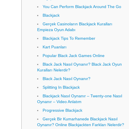
You Can Perform Blackjack Around The Go
Blackjack
Gerçek Casinoların Blackjack Kuralları
Empieza Oyun Adabı
Blackjack Tips To Remember
Kart Puanları
Popular Black Jack Games Online
Black Jack Nasıl Oynanır? Black Jack Oyun
Kuralları Nelerdir?
Black Jack Nasıl Oynanır?
Splitting In Blackjack
Blackjack Nasıl Oynanır – Twenty-one Nasıl
Oynanır – Video Anlatım
Progressive Blackjack
Gerçek Bir Kumarhanede Blackjack Nasıl
Oynanır? Online Blackjackten Farkları Nelerdir?